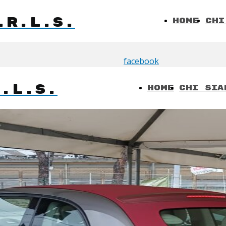
.R.L.S.
Home
Chi
facebook
R.L.S.
Home
Chi Sia